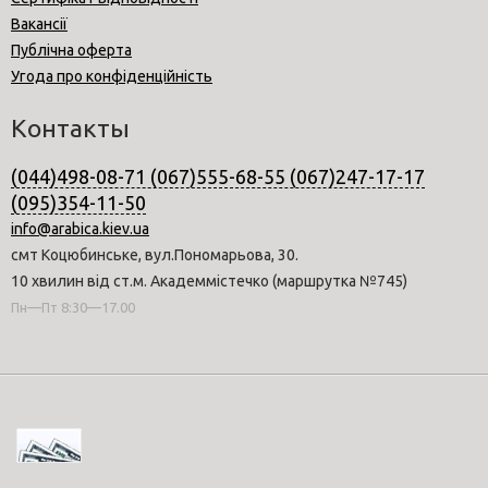
Вакансії
Публічна оферта
Угода про конфіденційність
Контакты
(044)498-08-71 (067)555-68-55 (067)247-17-17
(095)354-11-50
info@arabica.kiev.ua
смт Коцюбинське, вул.Пономарьова, 30.
10 хвилин від ст.м. Академмістечко (маршрутка №745)
Пн—Пт 8:30—17.00