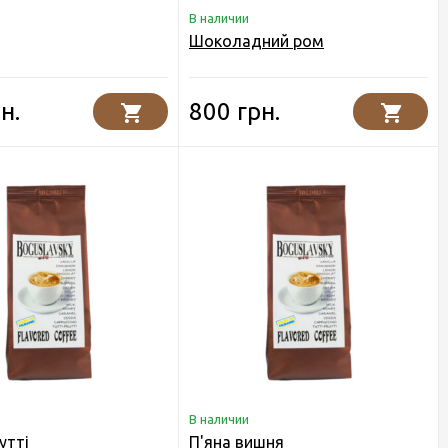
В наличии
Шоколадний ром
н.
800 грн.
В наличии
утті
П'яна вишня