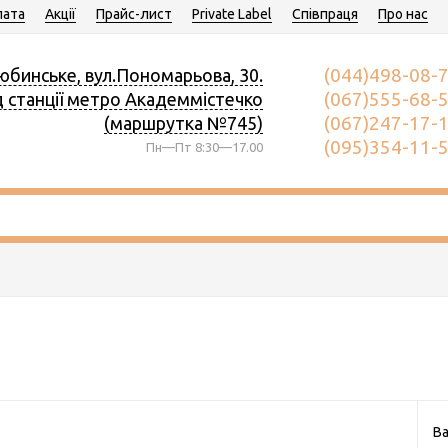
ата
Акції
Прайс-лист
Private Label
Співпраця
Про нас
(044)498-08-
юбинське, вул.Пономарьова, 30.
(067)555-68-
д станції метро Академмістечко
(067)247-17-
(маршрутка №745)
(095)354-11-
Пн—Пт 8:30—17.00
Ва