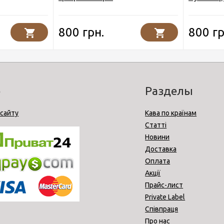
800 грн.
800 гр
o
Разделы
 сайту
Кава по країнам
Статті
Новини
Доставка
Оплата
Акції
Прайс-лист
Private Label
Співпраця
Про нас