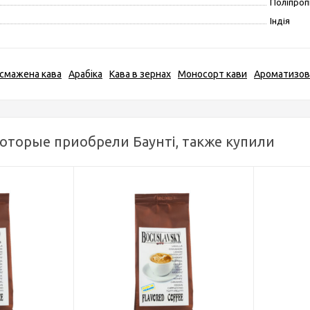
Поліпроп
Індія
смажена кава
Арабіка
Кава в зернах
Моносорт кави
Ароматизов
которые приобрели Баунті, также купили