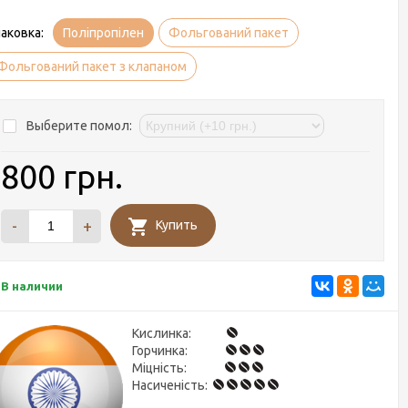
аковка:
Поліпропілен
Фольгований пакет
Фольгований пакет з клапаном
Выберите помол:
800 грн.
-
+
Купить
В наличии
Кислинка:
Горчинка:
Міцність:
Насиченість: