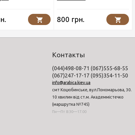
н.
800 грн.
Контакты
(044)498-08-71 (067)555-68-55
(067)247-17-17 (095)354-11-50
info@arabica.kiev.ua
смт Коцюбинське, вул.Пономарьова, 30.
10 хвилин від ст.м. Академмістечко
(маршрутка №745)
Пн—Пт 8:30—17.00