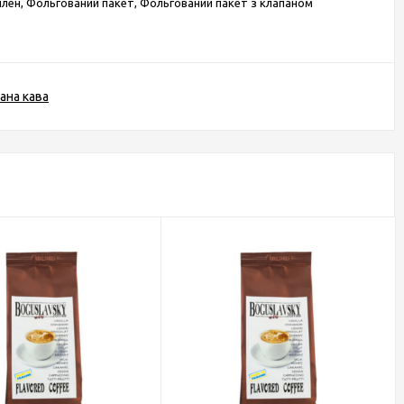
ілен, Фольгований пакет, Фольгований пакет з клапаном
ана кава