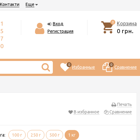
Контакти
Еще
71
0
Корзина
Вход
55
0 грн.
Регистрация
17
50
0
0
Избранные
Сравнение
Печать
В избранное
Сравнение
га:
100 г
250 г
500 г
1 кг