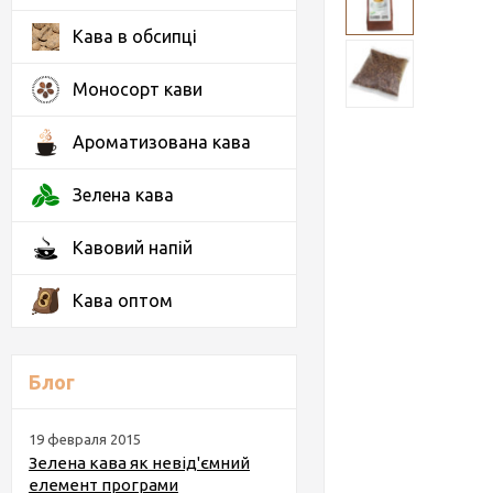
Кава в обсипці
Моносорт кави
Ароматизована кава
Зелена кава
Кавовий напій
Кава оптом
Блог
19 февраля 2015
Зелена кава як невід'ємний
елемент програми