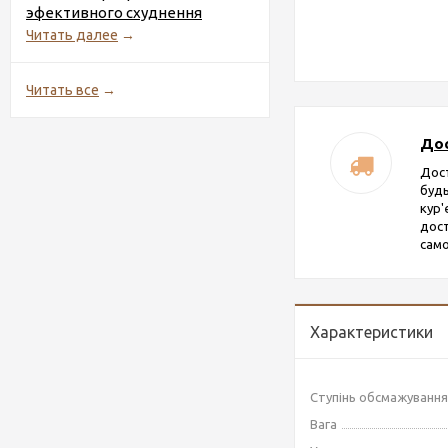
эфективного схуднення
Читать далее
→
Читать все
→
Дос
Дос
будь
кур
дост
само
Характеристики
Ступінь обсмажування
Вага