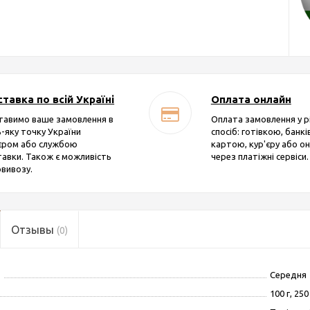
тавка по всій Україні
Оплата онлайн
тавимо ваше замовлення в
Оплата замовлення у р
-яку точку України
спосіб: готівкою, банк
'єром або службою
картою, кур'єру або о
авки. Також є можливість
через платіжні сервіси.
вивозу.
Отзывы
(0)
Середня
100 г, 250 