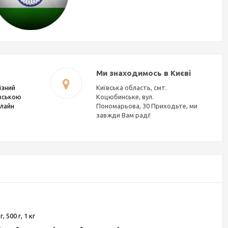
Ми знаходимось в Києві
ізний
Київська область, смт.
івською
Коцюбинське, вул.
нлайн
Пономарьова, 30 Приходьте, ми
завжди Вам раді!
г, 500 г, 1 кг