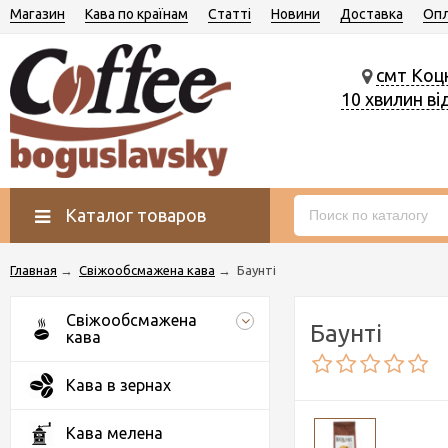
Магазин
Кава по країнам
Статті
Новини
Доставка
Опл
смт Коц
10 хвилин ві
Каталог товаров
Главная
→
Свіжообсмажена кава
→
Баунті
Свіжообсмажена
Баунті
кава
Кава в зернах
Кава мелена