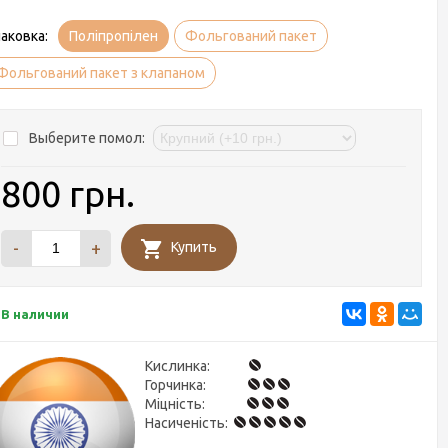
аковка:
Поліпропілен
Фольгований пакет
Фольгований пакет з клапаном
Выберите помол:
800 грн.
-
+
Купить
В наличии
Кислинка:
Горчинка:
Міцність:
Насиченість: