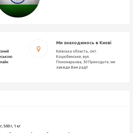
Ми знаходимось в Києві
ізний
Київська область, смт.
івською
Коцюбинське, вул.
нлайн
Пономарьова, 30 Приходьте, ми
завжди Вам раді!
г, 500 г, 1 кг