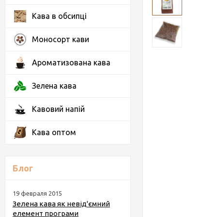
Кава в обсипці
Моносорт кави
Ароматизована кава
Зелена кава
Кавовий напій
Кава оптом
Блог
19 февраля 2015
Зелена кава як невід'ємний
елемент програми