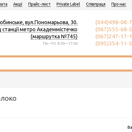
ата
Акції
Прайс-лист
Private Label
Співпраця
Про нас
(044)498-08-
юбинське, вул.Пономарьова, 30.
(067)555-68-
д станції метро Академмістечко
(067)247-17-
(маршрутка №745)
(095)354-11-
Пн—Пт 8:30—17.00
олоко
Ва