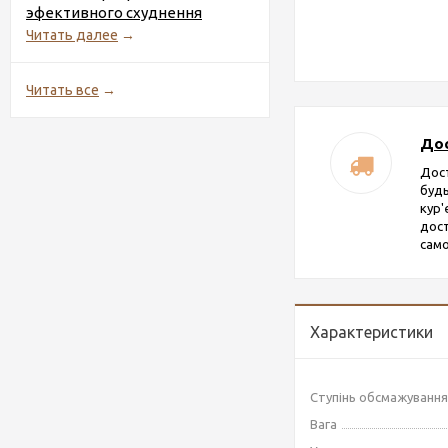
эфективного схуднення
Читать далее
→
Читать все
→
Дос
Дос
будь
кур
дост
само
Характеристики
Ступінь обсмажування
Вага