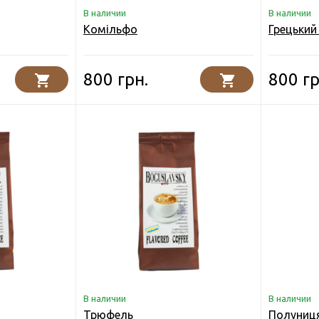
В наличии
В наличии
Комільфо
Грецький 
800 грн.
800 гр
В наличии
В наличии
Трюфель
Полуниц