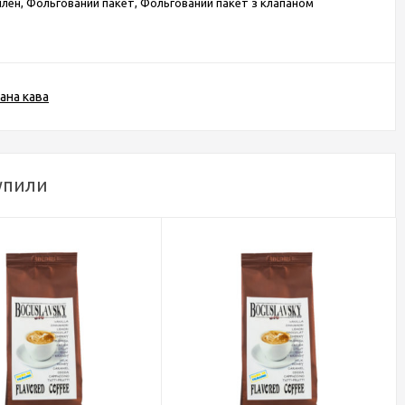
ілен, Фольгований пакет, Фольгований пакет з клапаном
ана кава
упили