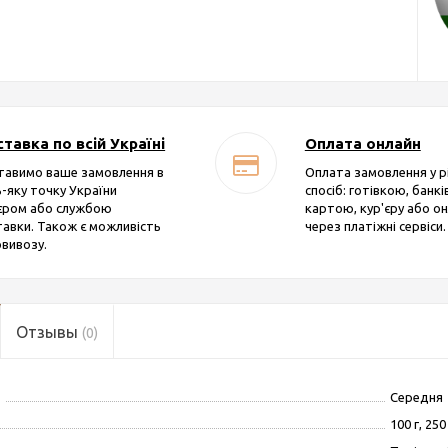
тавка по всій Україні
Оплата онлайн
тавимо ваше замовлення в
Оплата замовлення у р
-яку точку України
спосіб: готівкою, банк
'єром або службою
картою, кур'єру або о
авки. Також є можливість
через платіжні сервіси.
вивозу.
Отзывы
(0)
Середня
100 г, 250 