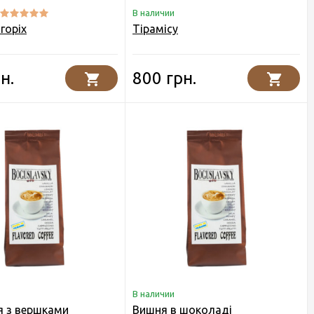
В наличии
горіх
Тірамісу
н.
800 грн.
В наличии
я з вершками
Вишня в шоколаді