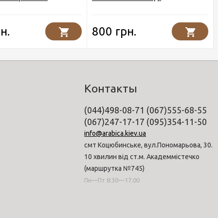
н.
800 грн.
Контакты
(044)498-08-71 (067)555-68-55
(067)247-17-17 (095)354-11-50
info@arabica.kiev.ua
смт Коцюбинське, вул.Пономарьова, 30.
10 хвилин від ст.м. Академмістечко
(маршрутка №745)
Пн—Пт 8:30—17.00