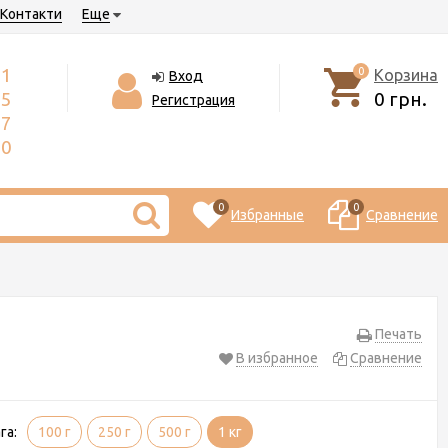
Контакти
Еще
71
0
Корзина
Вход
55
0 грн.
Регистрация
17
50
0
0
Избранные
Сравнение
Печать
В избранное
Сравнение
га:
100 г
250 г
500 г
1 кг