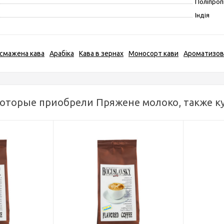
Поліпроп
Індія
смажена кава
Арабіка
Кава в зернах
Моносорт кави
Ароматизов
которые приобрели Пряжене молоко, также к