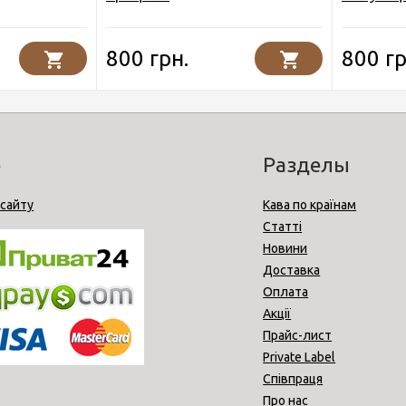
800 грн.
800 гр
o
Разделы
 сайту
Кава по країнам
Статті
Новини
Доставка
Оплата
Акції
Прайс-лист
Private Label
Співпраця
Про нас