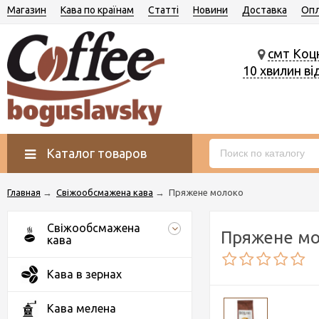
Магазин
Кава по країнам
Статті
Новини
Доставка
Опл
смт Коц
10 хвилин ві
Каталог товаров
Главная
→
Свіжообсмажена кава
→
Пряжене молоко
Свіжообсмажена
Пряжене м
кава
Кава в зернах
Кава мелена