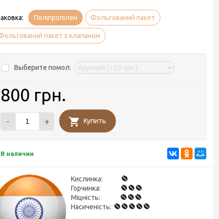
аковка:
Поліпропілен
Фольгований пакет
Фольгований пакет з клапаном
Выберите помол:
800 грн.
-
+
Купить
В наличии
Кислинка:
Горчинка:
Міцність:
Насиченість: