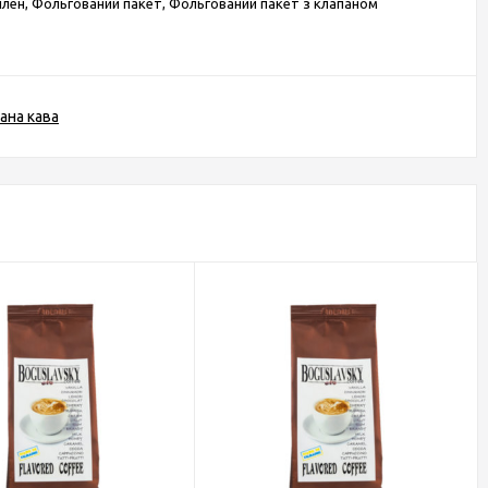
ілен, Фольгований пакет, Фольгований пакет з клапаном
ана кава