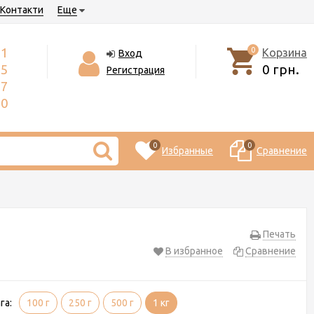
Контакти
Еще
71
0
Корзина
Вход
55
0 грн.
Регистрация
17
50
0
0
Избранные
Сравнение
Печать
В избранное
Сравнение
га:
100 г
250 г
500 г
1 кг