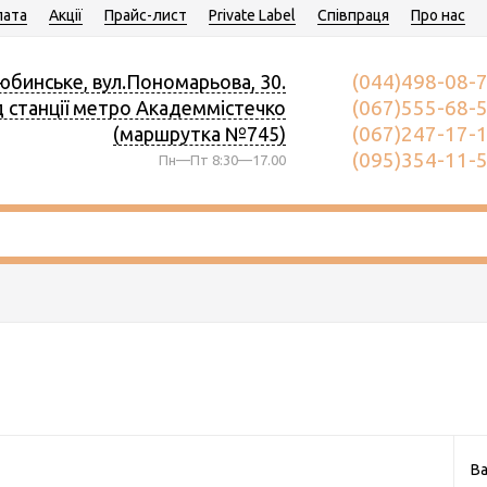
ата
Акції
Прайс-лист
Private Label
Співпраця
Про нас
(044)498-08-
юбинське, вул.Пономарьова, 30.
(067)555-68-
д станції метро Академмістечко
(067)247-17-
(маршрутка №745)
(095)354-11-
Пн—Пт 8:30—17.00
Ва