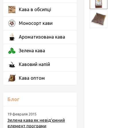
Кава в обсипці
Моносорт кави
Ароматизована кава
Зелена кава
Кавовий напій
Кава оптом
Блог
19 февраля 2015
Зелена кава як невід'ємний
елемент програми