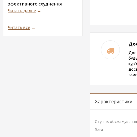
эфективного схуднення
Читать далее
→
Читать все
→
Дос
Дос
будь
кур
дост
само
Характеристики
Ступінь обсмажування
Вага