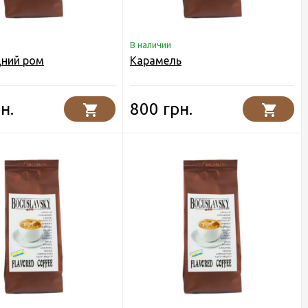
В наличии
ний ром
Карамель
н.
800 грн.