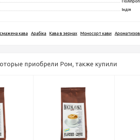
Поліпроп
Індія
смажена кава
Арабіка
Кава в зернах
Моносорт кави
Ароматизов
которые приобрели Ром, также купили