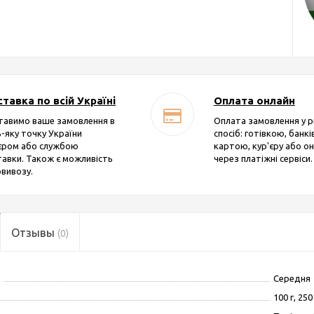
тавка по всій Україні
Оплата онлайн
тавимо ваше замовлення в
Оплата замовлення у р
-яку точку України
спосіб: готівкою, банк
'єром або службою
картою, кур'єру або о
авки. Також є можливість
через платіжні сервіси.
вивозу.
Отзывы
(0)
Середня
100 г, 250 