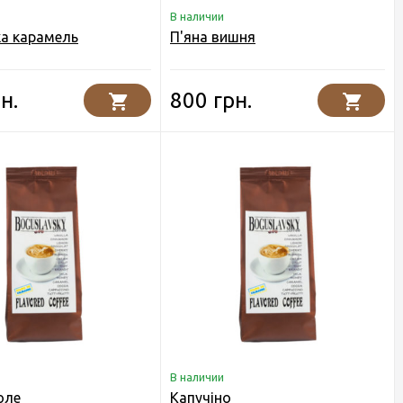
В наличии
ка карамель
П'яна вишня
н.
800 грн.
В наличии
юле
Капучіно