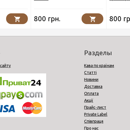
800 грн.
800 гр
o
Разделы
 сайту
Кава по країнам
Статті
Новини
Доставка
Оплата
Акції
Прайс-лист
Private Label
Співпраця
Про нас