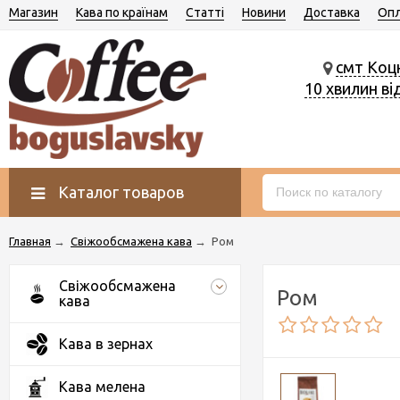
Магазин
Кава по країнам
Статті
Новини
Доставка
Опл
смт Коц
10 хвилин ві
Каталог товаров
Главная
→
Свіжообсмажена кава
→
Ром
Свіжообсмажена
Ром
кава
Кава в зернах
Кава мелена