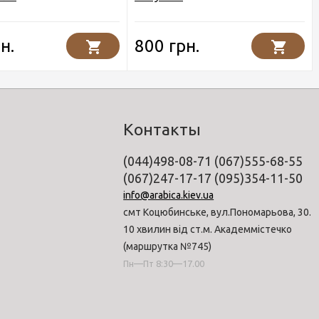
н.
800 грн.
Контакты
(044)498-08-71 (067)555-68-55
(067)247-17-17 (095)354-11-50
info@arabica.kiev.ua
смт Коцюбинське, вул.Пономарьова, 30.
10 хвилин від ст.м. Академмістечко
(маршрутка №745)
Пн—Пт 8:30—17.00