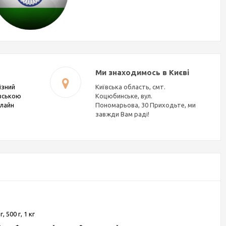
Ми знаходимось в Києві
ізний
Київська область, смт.
івською
Коцюбинське, вул.
нлайн
Пономарьова, 30 Приходьте, ми
завжди Вам раді!
г, 500 г, 1 кг