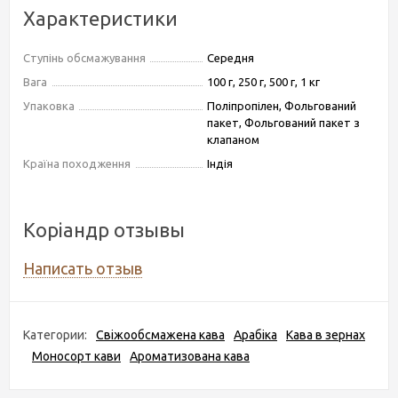
Характеристики
Ступінь обсмажування
Середня
Вага
100 г, 250 г, 500 г, 1 кг
Упаковка
Поліпропілен, Фольгований
пакет, Фольгований пакет з
клапаном
Країна походження
Індія
Коріандр отзывы
Написать отзыв
Категории:
Свіжообсмажена кава
Арабіка
Кава в зернах
Моносорт кави
Ароматизована кава