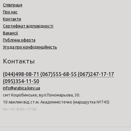
Співпраця
Про нас
Контакти
Сертифікат відповідності
Вакансії
Публічна оферта
Угода про конфіденційність
Контакты
(044)498-08-71 (067)555-68-55 (067)247-17-17
(095)354-11-50
info@arabica.kiev.ua
смт Коцюбинське, вул.Пономарьова, 30.
10 хвилин від ст.м. Академмістечко (маршрутка №745)
Пн—Пт 8:30—17.00