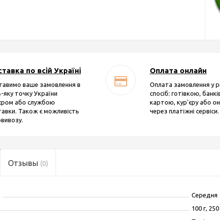
тавка по всій Україні
Оплата онлайн
тавимо ваше замовлення в
Оплата замовлення у р
-яку точку України
спосіб: готівкою, банк
'єром або службою
картою, кур'єру або о
авки. Також є можливість
через платіжні сервіси.
вивозу.
Отзывы
(0)
Середня
100 г, 250 