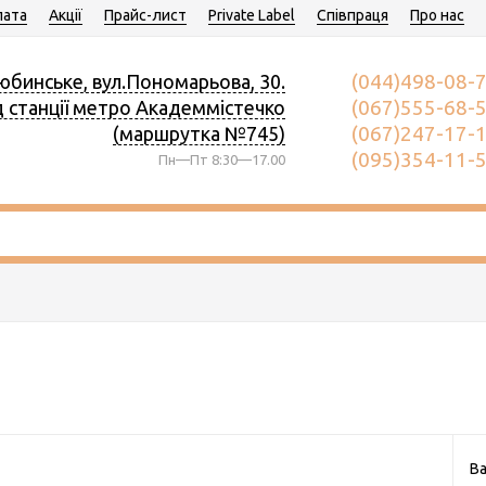
ата
Акції
Прайс-лист
Private Label
Співпраця
Про нас
(044)498-08-
юбинське, вул.Пономарьова, 30.
(067)555-68-
д станції метро Академмістечко
(067)247-17-
(маршрутка №745)
(095)354-11-
Пн—Пт 8:30—17.00
Ва