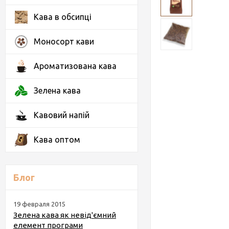
Кава в обсипці
Моносорт кави
Ароматизована кава
Зелена кава
Кавовий напій
Кава оптом
Блог
19 февраля 2015
Зелена кава як невід'ємний
елемент програми