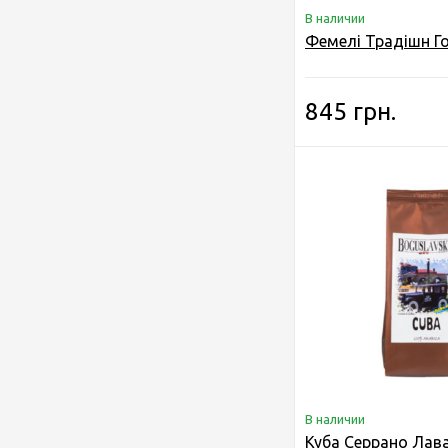
В наличии
Фемелі Традішн Г
845 грн.
В наличии
Куба Серрано Лав