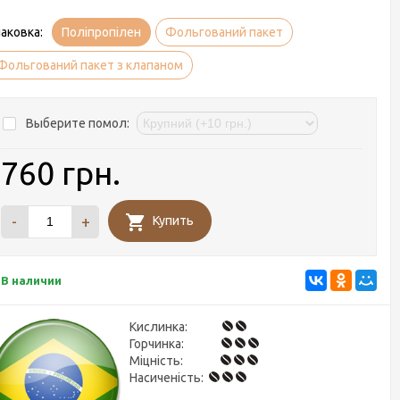
аковка:
Поліпропілен
Фольгований пакет
Фольгований пакет з клапаном
Выберите помол:
760 грн.
-
+
Купить
В наличии
Кислинка:
Горчинка:
Міцність:
Насиченість: