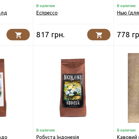
В наличии
В наличии
олд
Еспрессо
Нью (для
817 грн.
778 гр
В наличии
В наличии
адо
Робуста Індонезія
Кавовий 