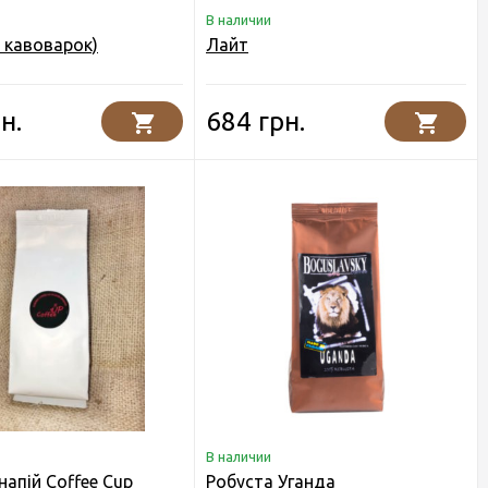
В наличии
 кавоварок)
Лайт
н.
684 грн.
В наличии
напій Coffee Cup
Робуста Уганда