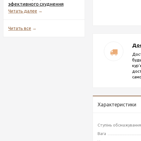
эфективного схуднення
Читать далее
→
Читать все
→
Дос
Дос
будь
кур
дост
само
Характеристики
Ступінь обсмажування
Вага