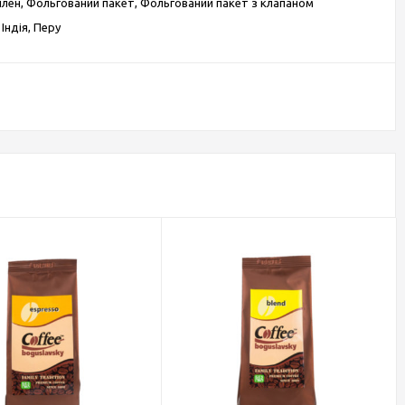
ілен, Фольгований пакет, Фольгований пакет з клапаном
 Індія, Перу