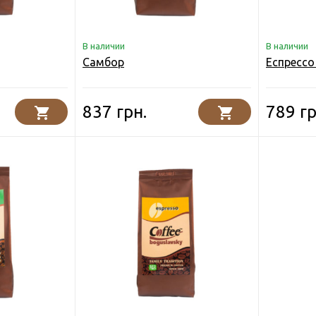
В наличии
В наличии
Самбор
Еспрессо
837 грн.
789 гр