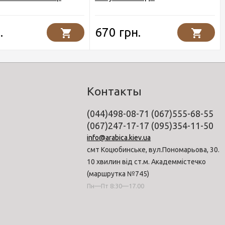
.
670 грн.
Контакты
(044)498-08-71 (067)555-68-55
(067)247-17-17 (095)354-11-50
info@arabica.kiev.ua
смт Коцюбинське, вул.Пономарьова, 30.
10 хвилин від ст.м. Академмістечко
(маршрутка №745)
Пн—Пт 8:30—17.00