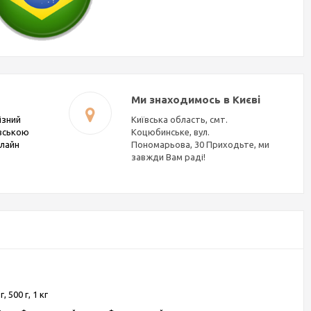
Ми знаходимось в Києві
ізний
Київська область, смт.
івською
Коцюбинське, вул.
нлайн
Пономарьова, 30 Приходьте, ми
завжди Вам раді!
г, 500 г, 1 кг