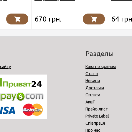
670 грн.
64 грн
o
Разделы
 сайту
Кава по країнам
Статті
Новини
Доставка
Оплата
Акції
Прайс-лист
Private Label
Співпраця
Про нас