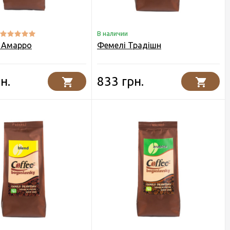
В наличии
 Амарро
Фемелі Традішн
н.
833 грн.