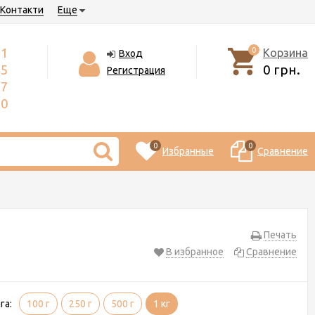
Контакти
Еще
71
0
Корзина
Вход
55
0 грн.
Регистрация
17
50
0
0
Избранные
Сравнение
Печать
В избранное
Сравнение
га:
100 г
250 г
500 г
1 кг