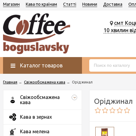
Магазин
Кава по країнам
Статті
Новини
Доставка
Опл
смт Коц
10 хвилин ві
Каталог товаров
Главная
→
Свіжообсмажена кава
→
Оріджинал
Свіжообсмажена
Оріджинал
кава
Кава в зернах
Кава мелена