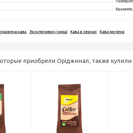
Поліпроп
Бразилія,
смажена кава
Эксклюзивні суміші
Кава в зернах
Кава мелена
которые приобрели Оріджинал, также купили