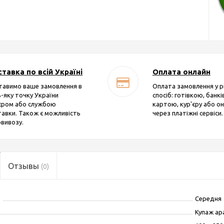
тавка по всій Україні
Оплата онлайн
тавимо ваше замовлення в
Оплата замовлення у р
-яку точку України
спосіб: готівкою, банк
'єром або службою
картою, кур'єру або о
авки. Також є можливість
через платіжні сервіси.
вивозу.
Отзывы
(0)
Середня
Купаж ар