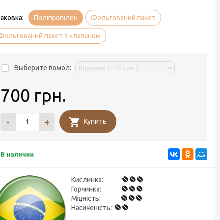
аковка:
Поліпропілен
Фольгований пакет
Фольгований пакет з клапаном
Выберите помол:
700 грн.
-
+
Купить
В наличии
Кислинка:
Горчинка:
Міцність:
Насиченість: