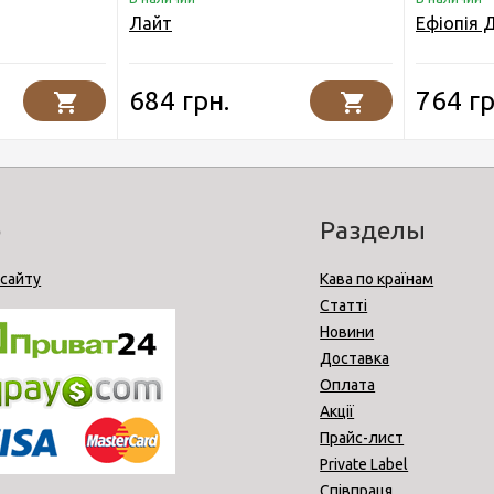
Лайт
Ефіопія
684 грн.
764 гр
o
Разделы
 сайту
Кава по країнам
Статті
Новини
Доставка
Оплата
Акції
Прайс-лист
Private Label
Співпраця