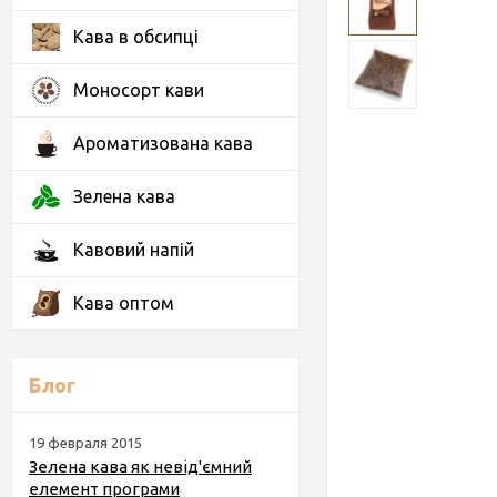
Кава в обсипці
Моносорт кави
Ароматизована кава
Зелена кава
Кавовий напій
Кава оптом
Блог
19 февраля 2015
Зелена кава як невід'ємний
елемент програми