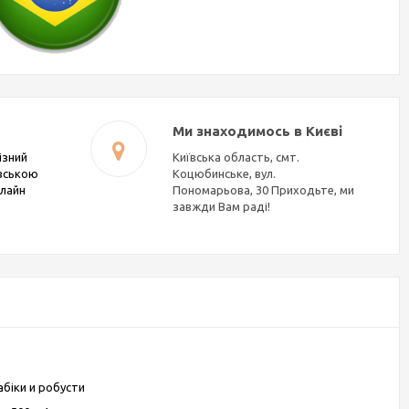
Ми знаходимось в Києві
ізний
Київська область, смт.
івською
Коцюбинське, вул.
нлайн
Пономарьова, 30 Приходьте, ми
завжди Вам раді!
абіки и робусти