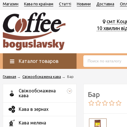
Магазин
Кава по країнам
Статті
Новини
Доставка
Опл
смт Коц
10 хвилин ві
Каталог товаров
Главная
→
Свіжообсмажена кава
→
Бар
Свіжообсмажена
Бар
кава
Кава в зернах
Кава мелена