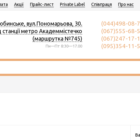
ата
Акції
Прайс-лист
Private Label
Співпраця
Про нас
(044)498-08-
юбинське, вул.Пономарьова, 30.
(067)555-68-
д станції метро Академмістечко
(067)247-17-
(маршрутка №745)
(095)354-11-
Пн—Пт 8:30—17.00
Ва