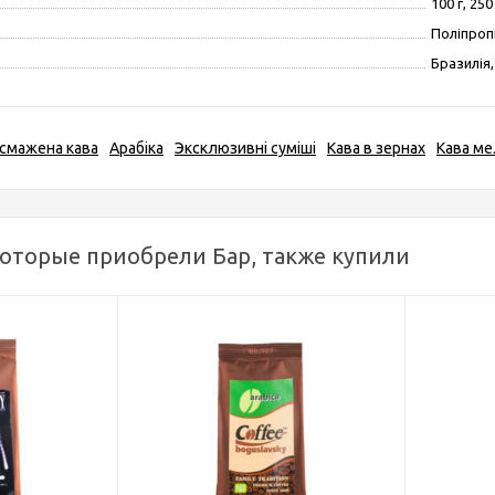
100 г, 250 
Поліпроп
Бразилія,
смажена кава
Арабіка
Эксклюзивні суміші
Кава в зернах
Кава ме
которые приобрели Бар, также купили