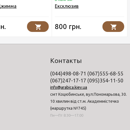
 Джимма
Ексклюзив
н.
800 грн.
Контакты
(044)498-08-71 (067)555-68-55
(067)247-17-17 (095)354-11-50
info@arabica.kiev.ua
смт Коцюбинське, вул.Пономарьова, 30.
10 хвилин від ст.м. Академмістечко
(маршрутка №745)
Пн—Пт 8:30—17.00