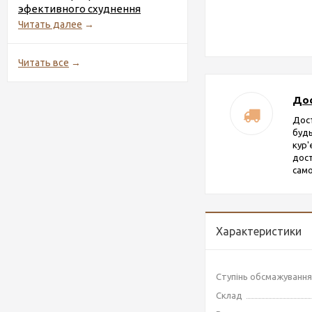
эфективного схуднення
Читать далее
→
Читать все
→
Дос
Дос
будь
кур
дост
само
Характеристики
Ступінь обсмажування
Склад