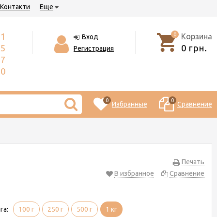
Контакти
Еще
71
0
Корзина
Вход
55
0 грн.
Регистрация
17
50
0
0
Избранные
Сравнение
Печать
В избранное
Сравнение
га:
100 г
250 г
500 г
1 кг