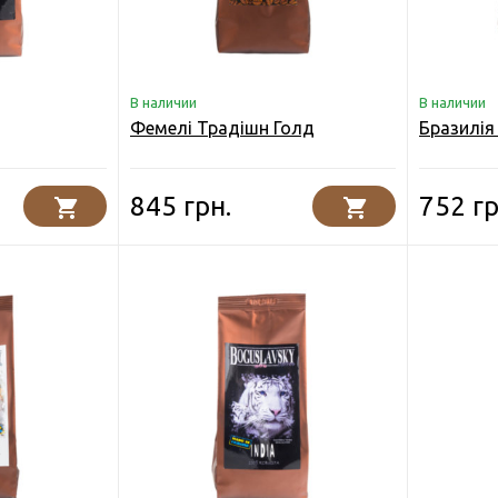
В наличии
В наличии
Фемелі Традішн Голд
Бразилія
845 грн.
752 гр