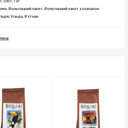
г, 500 г, 1 кг
ілен, Фольгований пакет, Фольгований пакет з клапаном
 Індія, Уганда, В'єтнам
лена