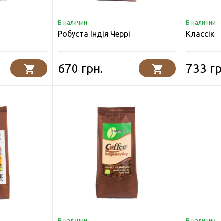
В наличии
В наличии
Робуста Індія Черрі
Классік
670 грн.
733 гр
В наличии
В наличии