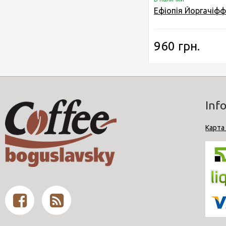
Ефіопія Йоргачіфф
960 грн.
Inf
Карта