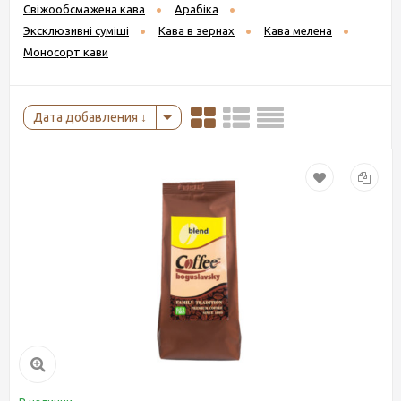
Свіжообсмажена кава
Арабіка
Эксклюзивні суміші
Кава в зернах
Кава мелена
Моносорт кави
Дата добавления