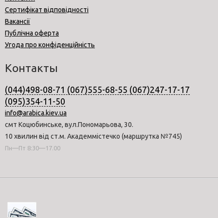
Сертифікат відповідності
Вакансії
Публічна оферта
Угода про конфіденційність
Контакты
(044)498-08-71 (067)555-68-55 (067)247-17-17
(095)354-11-50
info@arabica.kiev.ua
смт Коцюбинське, вул.Пономарьова, 30.
10 хвилин від ст.м. Академмістечко (маршрутка №745)
Пн—Пт 8:30—17.00