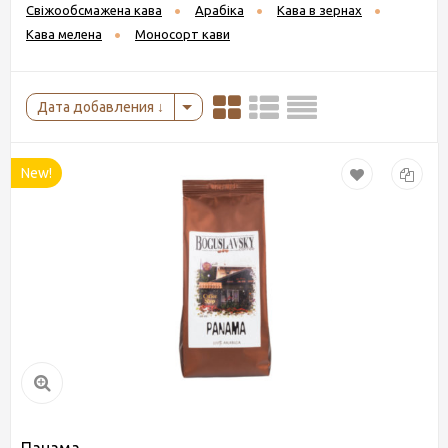
Свіжообсмажена кава
Арабіка
Кава в зернах
Кава мелена
Моносорт кави
Дата добавления
New!
Панама